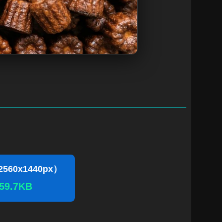
560x1440px）
59.7KB