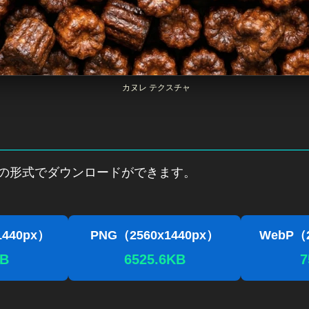
カヌレ テクスチャ
下の形式でダウンロードができます。
1440px）
PNG（2560x1440px）
WebP（2
KB
6525.6KB
7